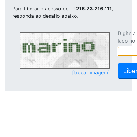
Para liberar o acesso
do IP
216.73.216.111
,
responda ao desafio abaixo.
Digite 
lado no
[trocar imagem]