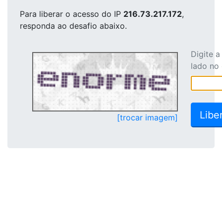
Para liberar o acesso
do IP
216.73.217.172
,
responda ao desafio abaixo.
Digite 
lado no
[trocar imagem]