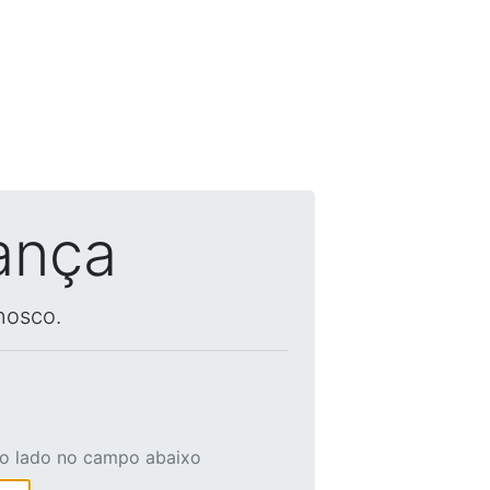
ança
nosco.
ao lado no campo abaixo