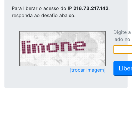
Para liberar o acesso
do IP
216.73.217.142
,
responda ao desafio abaixo.
Digite 
lado no
[trocar imagem]