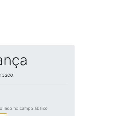
ança
nosco.
ao lado no campo abaixo