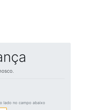
ança
nosco.
ao lado no campo abaixo