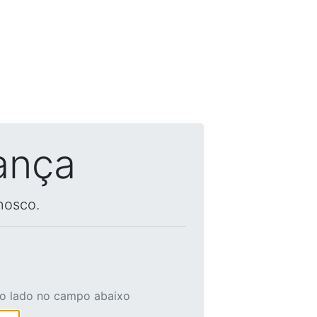
ança
nosco.
ao lado no campo abaixo