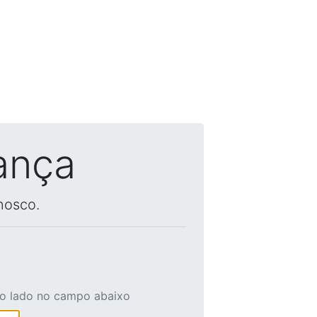
ança
nosco.
ao lado no campo abaixo