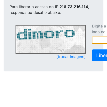
Para liberar o acesso
do IP
216.73.216.114
,
responda ao desafio abaixo.
Digite 
lado no
[trocar imagem]