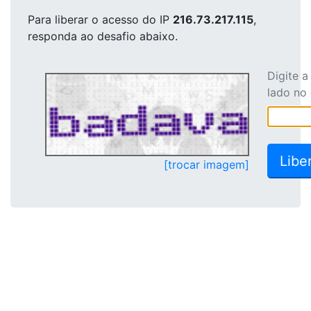
Para liberar o acesso
do IP
216.73.217.115
,
responda ao desafio abaixo.
Digite 
lado no
[trocar imagem]