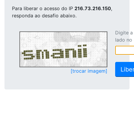
Para liberar o acesso
do IP
216.73.216.150
,
responda ao desafio abaixo.
Digite 
lado no
[trocar imagem]