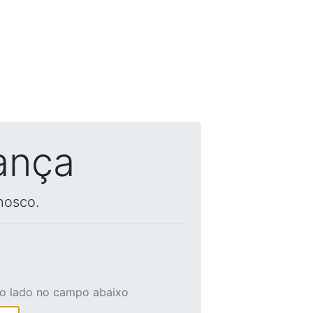
ança
nosco.
ao lado no campo abaixo