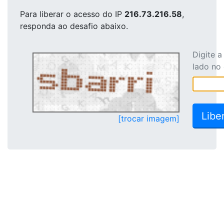
Para liberar o acesso
do IP
216.73.216.58
,
responda ao desafio abaixo.
Digite 
lado no
[trocar imagem]