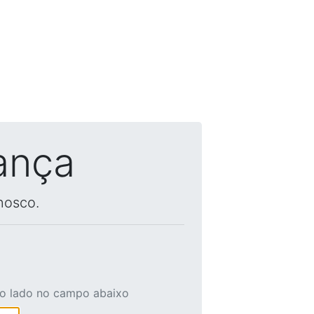
ança
nosco.
ao lado no campo abaixo