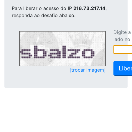
Para liberar o acesso
do IP
216.73.217.14
,
responda ao desafio abaixo.
Digite 
lado no
[trocar imagem]