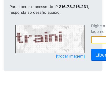
Para liberar o acesso
do IP
216.73.216.231
,
responda ao desafio abaixo.
Digite 
lado no
[trocar imagem]