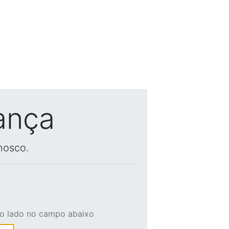
ança
nosco.
ao lado no campo abaixo