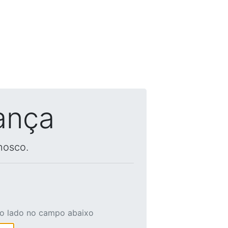
ança
nosco.
ao lado no campo abaixo