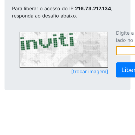
Para liberar o acesso
do IP
216.73.217.134
,
responda ao desafio abaixo.
Digite 
lado no
[trocar imagem]