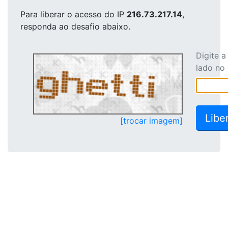
Para liberar o acesso
do IP
216.73.217.14
,
responda ao desafio abaixo.
Digite 
lado no
[trocar imagem]