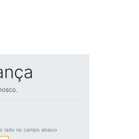
ança
nosco.
ao lado no campo abaixo