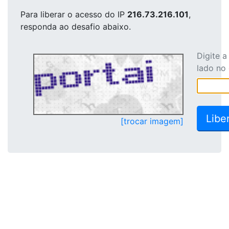
Para liberar o acesso
do IP
216.73.216.101
,
responda ao desafio abaixo.
Digite 
lado no
[trocar imagem]