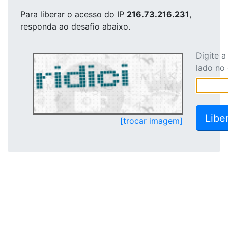
Para liberar o acesso
do IP
216.73.216.231
,
responda ao desafio abaixo.
Digite 
lado no
[trocar imagem]