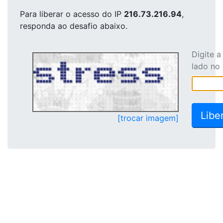
Para liberar o acesso
do IP
216.73.216.94
,
responda ao desafio abaixo.
Digite 
lado no
[trocar imagem]