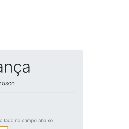
ança
nosco.
ao lado no campo abaixo