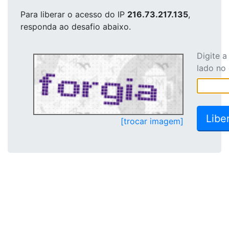
Para liberar o acesso
do IP
216.73.217.135
,
responda ao desafio abaixo.
Digite 
lado no
[trocar imagem]