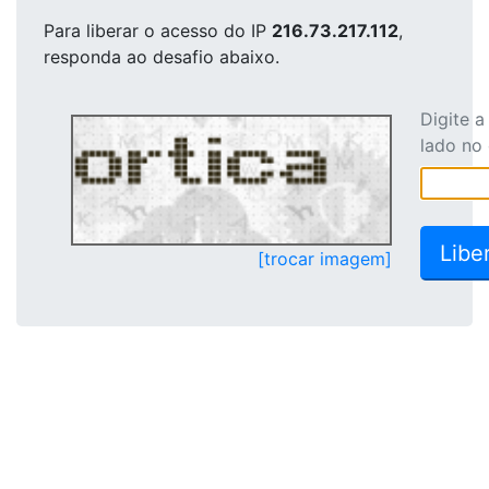
Para liberar o acesso
do IP
216.73.217.112
,
responda ao desafio abaixo.
Digite 
lado no
[trocar imagem]