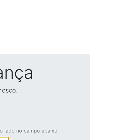
ança
nosco.
ao lado no campo abaixo