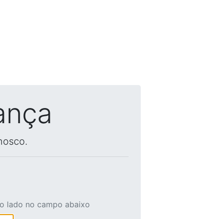
ança
nosco.
ao lado no campo abaixo