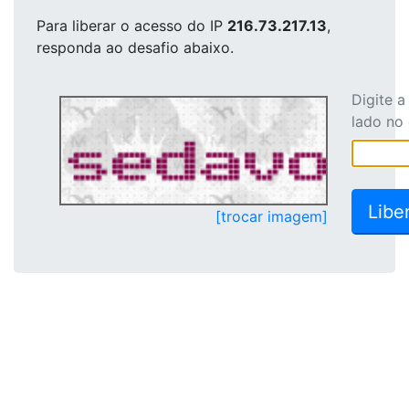
Para liberar o acesso
do IP
216.73.217.13
,
responda ao desafio abaixo.
Digite 
lado no
[trocar imagem]