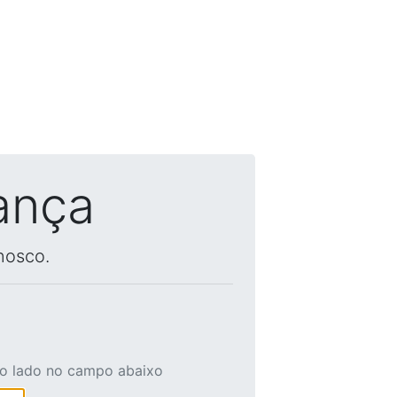
ança
nosco.
ao lado no campo abaixo