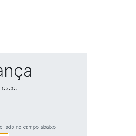
ança
nosco.
ao lado no campo abaixo