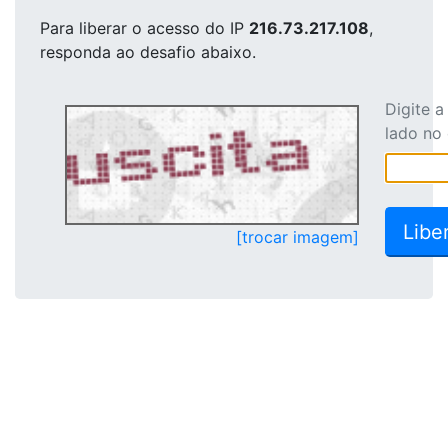
Para liberar o acesso
do IP
216.73.217.108
,
responda ao desafio abaixo.
Digite 
lado no
[trocar imagem]