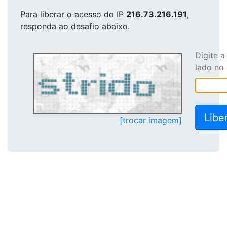
Para liberar o acesso
do IP
216.73.216.191
,
responda ao desafio abaixo.
Digite 
lado no
[trocar imagem]